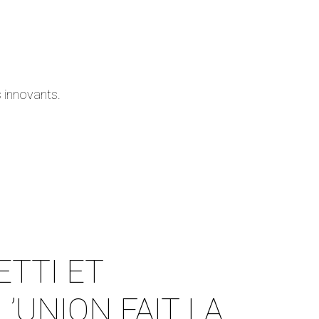
ts innovants.
ETTI ET
’UNION FAIT LA