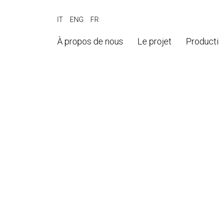
IT
ENG
FR
À propos de nous
Le projet
Product