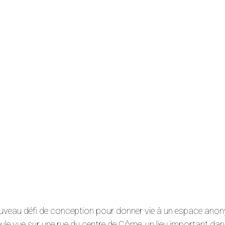
uveau défi de conception pour donner vie à un espace anonym
ule vue sur une rue du centre de Côme, un lieu important dans