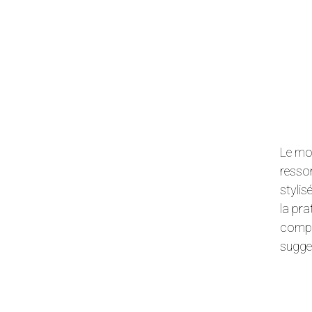
Le mob
ressor
stylis
la pra
complè
sugge