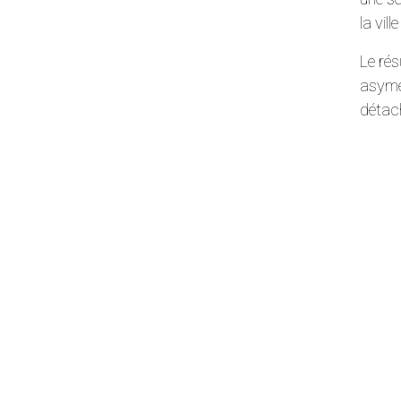
la vil
Le rés
asymé
détach