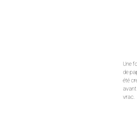
Une fo
de pap
été cr
avant 
vrac.