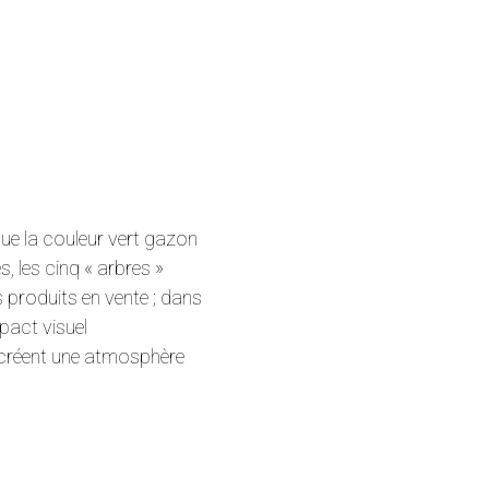
s que la couleur vert gazon
es, les cinq « arbres »
 produits en vente ; dans
mpact visuel
ls créent une atmosphère