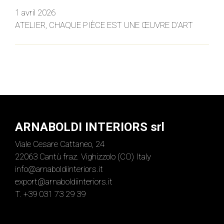
1 avril 2026
ATELIER, CHAQUE PIÈCE EST UNE ŒUVRE D’ART
ARNABOLDI INTERIORS srl
Viale Cesare Cattaneo, 24
22063 Cantù fraz. Vighizzolo (CO) Italy
info@arnaboldiinteriors.it
export@arnaboldiinteriors.it
T. +39 031 73 29 39