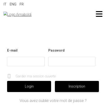
IT
ENG
FR
E-mail
Password
Garder ma session ouverte
Inscription
Vous avez oublié votre mot de passe ?