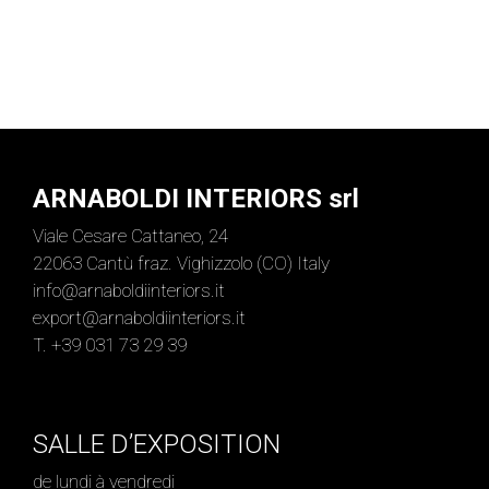
ARNABOLDI INTERIORS srl
Viale Cesare Cattaneo, 24
22063 Cantù fraz. Vighizzolo (CO) Italy
info@arnaboldiinteriors.it
export@arnaboldiinteriors.it
T. +39 031 73 29 39
SALLE D’EXPOSITION
de lundi à vendredi