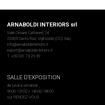
ARNABOLDI INTERIORS srl
Viale Cesare Cattaneo, 24
22063 Cantù fraz. Vighizzolo (CO) Italy
info@arnaboldiinteriors.it
export@arnaboldiinteriors.it
T. +39 031 73 29 39
SALLE D’EXPOSITION
de lundi à vendredi
9h00-12h00 > 14h00-18h00
sur RENDEZ-VOUS