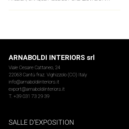
ARNABOLDI INTERIORS srl
Viale Cesare Cattaneo, 24
22063 Cantù fraz. Vighizzolo (CO) Italy
info@arnaboldiinteriors.it
export@arnaboldiinteriors.it
T. +39 031 73 29 39
SALLE D’EXPOSITION