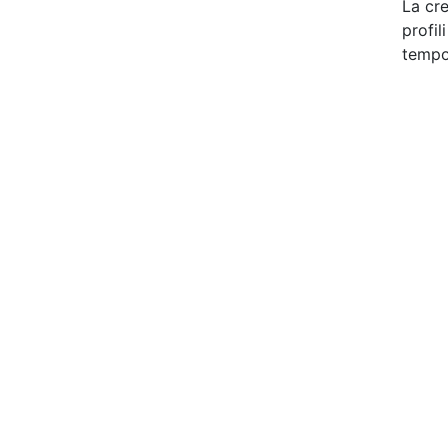
La cre
profil
tempo 