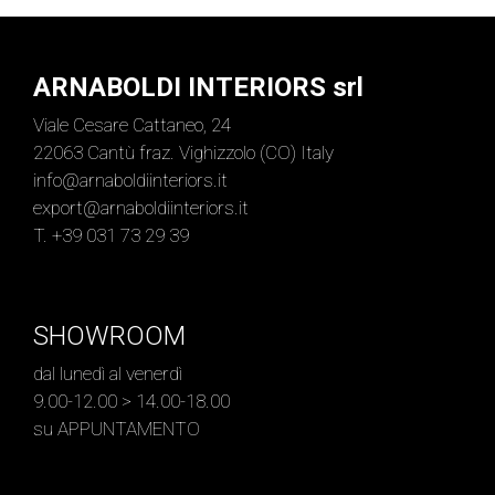
ARNABOLDI INTERIORS srl
Viale Cesare Cattaneo, 24
22063 Cantù fraz. Vighizzolo (CO) Italy
info@arnaboldiinteriors.it
export@arnaboldiinteriors.it
T. +39 031 73 29 39
SHOWROOM
dal lunedì al venerdì
9.00-12.00 > 14.00-18.00
su APPUNTAMENTO