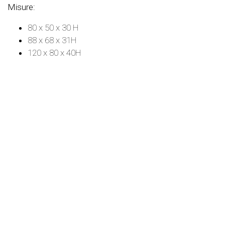
Misure:
80 x 50 x 30 H
88 x 68 x 31H
120 x 80 x 40H